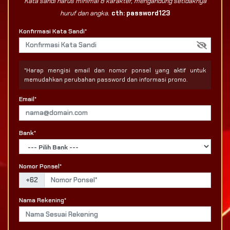
Kata sandi harus minimal 8 karakter, mengandung setidaknya
huruf dan angka.
cth: password123
Konfirmasi Kata Sandi*
*Harap mengisi email dan nomor ponsel yang aktif untuk
memudahkan perubahan password dan informasi promo.
Email*
Bank*
Nomor Ponsel*
+62
Nama Rekening*