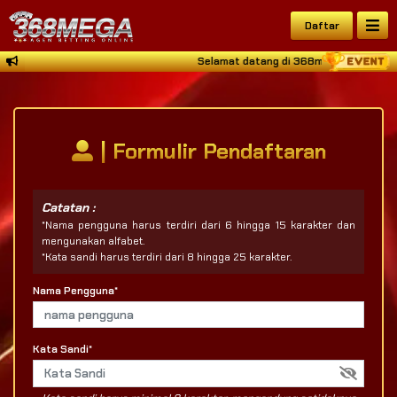
Daftar
Selamat datang di 368mega Situs Judi 
| Formulir Pendaftaran
Catatan :
*Nama pengguna harus terdiri dari 6 hingga 15 karakter dan
mengunakan alfabet.
*Kata sandi harus terdiri dari 8 hingga 25 karakter.
Nama Pengguna*
Kata Sandi*