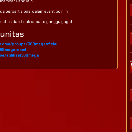
t member yang lain.
da berpartisipasi dalam event poin ini.
mutlak dan tidak dapat diganggu gugat.
unitas
k.com/groups/368megaoficial
l368megaresmi
one/aplikasi368mega