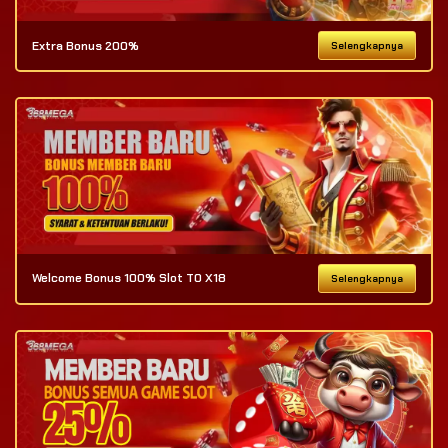
Extra Bonus 200%
Selengkapnya
Welcome Bonus 100% Slot TO X18
Selengkapnya