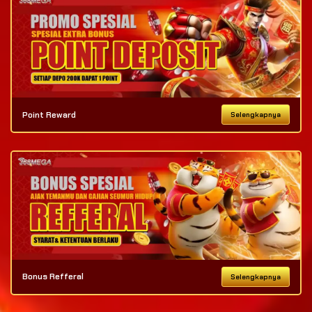
Point Reward
Selengkapnya
Bonus Refferal
Selengkapnya