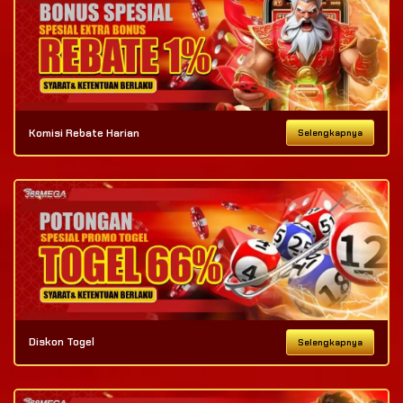
Komisi Rebate Harian
Selengkapnya
Diskon Togel
Selengkapnya