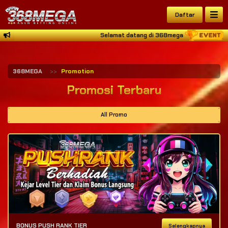
Daftar
Selamat datang di 368mega Situs Judi Slot Palin
368MEGA
Promotion
Promosi Terbaru
All Promo
BONUS PUSH RANK TIER
Selengkapnya