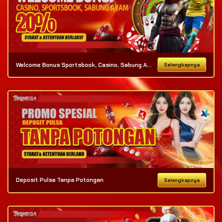
Welcome Bonus Sportsbook, Casino, Sabung Ayam
Selengkapnya
Deposit Pulsa Tanpa Potongan
Selengkapnya