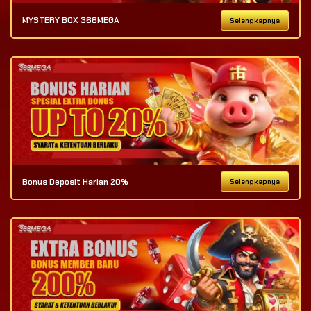
MYSTERY BOX 368MEGA
Selengkapnya
Bonus Deposit Harian 20%
Selengkapnya