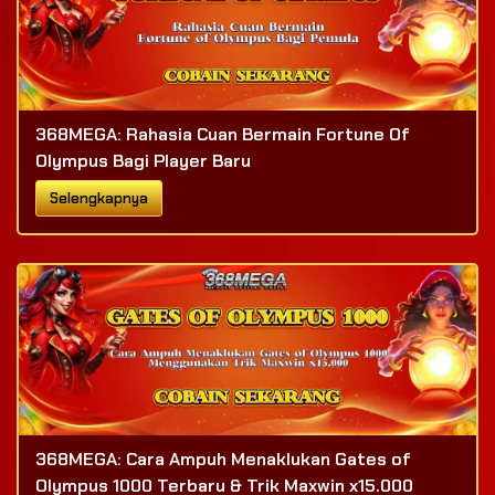
368MEGA: Rahasia Cuan Bermain Fortune Of
Olympus Bagi Player Baru
Selengkapnya
368MEGA: Cara Ampuh Menaklukan Gates of
Olympus 1000 Terbaru & Trik Maxwin x15.000