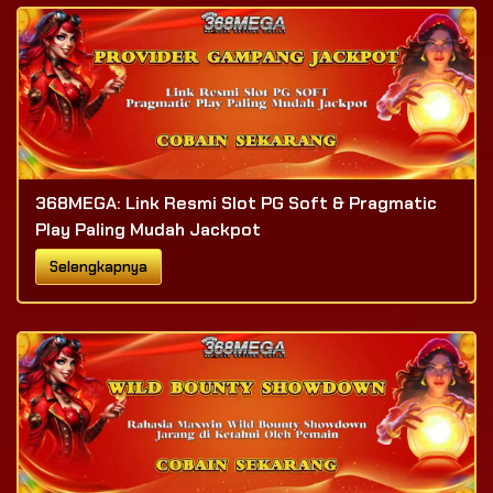
368MEGA: Link Resmi Slot PG Soft & Pragmatic
Play Paling Mudah Jackpot
Selengkapnya