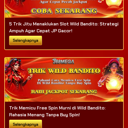
5 Trik Jitu Menaklukan Slot Wild Bandito: Strategi
Ampuh Agar Cepat JP Gacor!
Selengkapnya
Trik Memicu Free Spin Murni di Wild Bandito:
Rahasia Menang Tanpa Buy Spin!
Selengkapnya