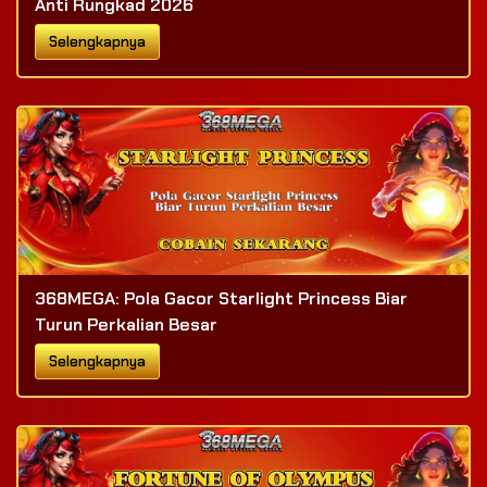
Anti Rungkad 2026
Selengkapnya
368MEGA: Pola Gacor Starlight Princess Biar
Turun Perkalian Besar
Selengkapnya