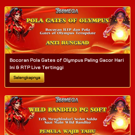
Bocoran Pola Gates of Olympus Paling Gacor Hari
Ini & RTP Live Tertinggi
Selengkapnya