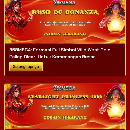
368MEGA: Formasi Full Simbol Wild West Gold
Paling Dicari Untuk Kemenangan Besar
Selengkapnya