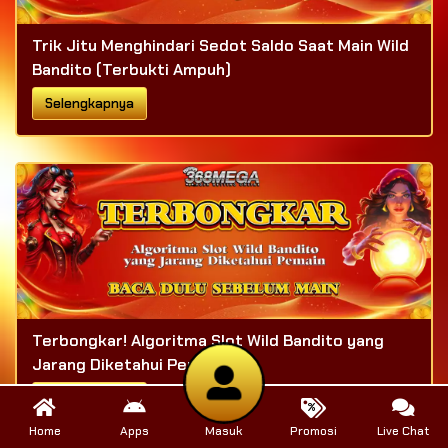
Trik Jitu Menghindari Sedot Saldo Saat Main Wild
Bandito (Terbukti Ampuh)
Selengkapnya
Terbongkar! Algoritma Slot Wild Bandito yang
Jarang Diketahui Pemain Pro
Selengkapnya
Home
Apps
Masuk
Promosi
Live Chat