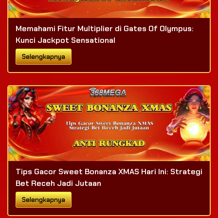
Memahami Fitur Multiplier di Gates Of Olympus:
Kunci Jackpot Sensational
Selengkapnya
Tips Gacor Sweet Bonanza XMAS Hari Ini: Strategi
Bet Receh Jadi Jutaan
Selengkapnya