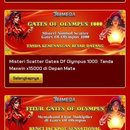
Misteri Scatter Gates Of Olympus 1000: Tanda
Maxwin x15000 di Depan Mata
Selengkapnya