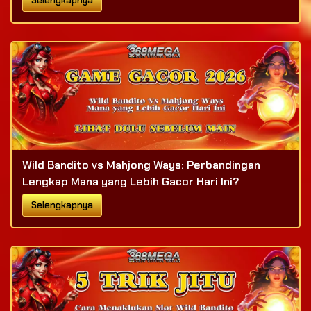
Selengkapnya
Wild Bandito vs Mahjong Ways: Perbandingan
Lengkap Mana yang Lebih Gacor Hari Ini?
Selengkapnya