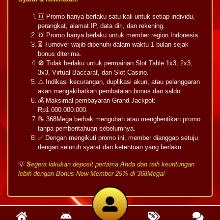
🆔 Promo hanya berlaku satu kali untuk setiap individu,
perangkat, alamat IP, data diri, dan rekening.
🆔 Promo hanya berlaku untuk member region Indonesia.
⏳ Turnover wajib dipenuhi dalam waktu 1 bulan sejak
bonus diterima.
🚫 Tidak berlaku untuk permainan Slot Table 1x3, 2x3,
3x3, Virtual Baccarat, dan Slot Casino.
⚠️ Indikasi kecurangan, duplikasi akun, atau pelanggaran
akan mengakibatkan pembatalan bonus dan saldo.
💰 Maksimal pembayaran Grand Jackpot:
Rp1.000.000.000.
📝 368Mega berhak mengubah atau menghentikan promo
tanpa pemberitahuan sebelumnya.
✅ Dengan mengikuti promo ini, member dianggap setuju
dengan seluruh syarat dan ketentuan yang berlaku.
💡
S
egera lakukan deposit pertama Anda dan raih keuntungan
lebih dengan Bonus New Member 25% di 368Mega!