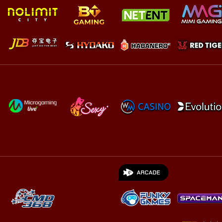
ARCADE