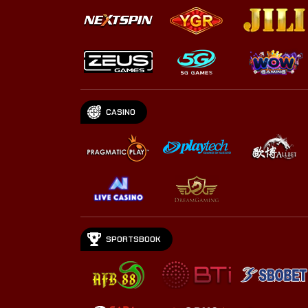
CASINO
SPORTSBOOK