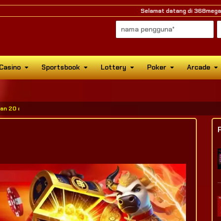
Selamat datang di 368mega Situs 
Casino
Sportsbook
Lottery
Poker
Arcade
an 20 all slots games