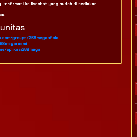
 konfirmasi ke livechat yang sudah di sediakan
as.
unitas
k.com/groups/368megaoficial
l368megaresmi
one/aplikasi368mega