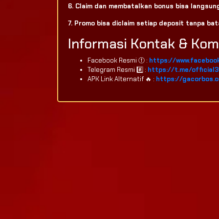
6. Claim dan membatalkan bonus bisa langsung
7. Promo bisa diclaim setiap deposit tanpa bat
Informasi Kontak & Kom
Facebook Resmi ⓕ :
https://www.faceboo
Telegram Resmi #️⃣ :
https://t.me/officia
APK Link Alternatif 🔥 :
https://gacorbos.