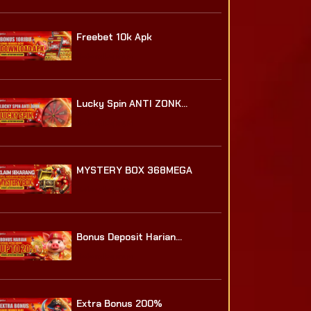
Freebet 10k Apk
Selengkapnya
Lucky Spin ANTI ZONK...
Selengkapnya
MYSTERY BOX 368MEGA
Selengkapnya
Bonus Deposit Harian...
Selengkapnya
Extra Bonus 200%