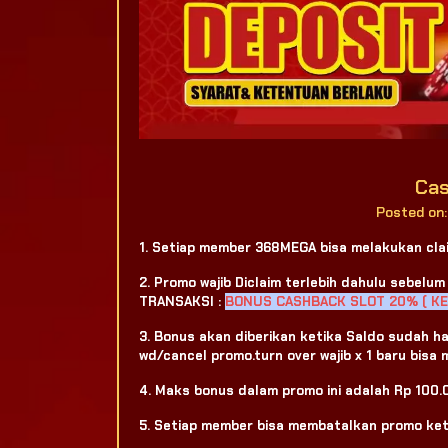
Ca
Posted on
1. Setiap member 368MEGA bisa melakukan clai
2. Promo wajib Diclaim terlebih dahulu sebel
TRANSAKSI :
BONUS CASHBACK SLOT 20% ( KE
3. Bonus akan diberikan ketika Saldo sudah ha
wd/cancel promo.turn over wajib x 1 baru bisa
4. Maks bonus dalam promo ini adalah Rp 100.
5. Setiap member bisa membatalkan promo ket