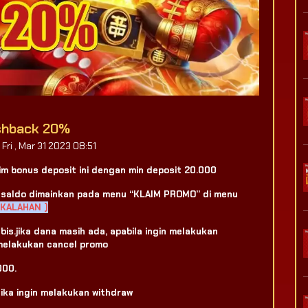
shback 20%
:
Fri , Mar 31 2023 08:51
m bonus deposit ini dengan min deposit 20.000
um saldo dimainkan pada menu “KLAIM PROMO” di menu
KALAHAN )
bis.jika dana masih ada, apabila ingin melakukan
 melakukan cancel promo
000.
ika ingin melakukan withdraw