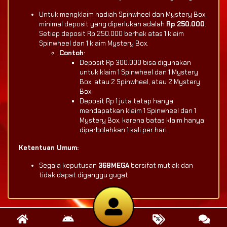
Untuk mengklaim hadiah Spinwheel dan Mystery Box,
minimal deposit yang diperlukan adalah
Rp 250.000
.
Setiap deposit Rp 250.000 berhak atas 1 klaim
Spinwheel dan 1 klaim Mystery Box.
Contoh
:
Deposit Rp 300.000 bisa digunakan
untuk klaim 1 Spinwheel dan 1 Mystery
Box, atau 2 Spinwheel, atau 2 Mystery
Box.
Deposit Rp 1 juta tetap hanya
mendapatkan klaim 1 Spinwheel dan 1
Mystery Box, karena batas klaim hanya
diperbolehkan 1 kali per hari.
Ketentuan Umum:
Segala keputusan
368MEGA
bersifat mutlak dan
tidak dapat diganggu gugat.