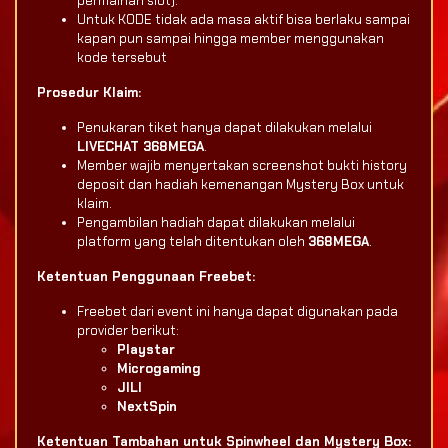
permainan slot).
Untuk KODE tidak ada masa aktif bisa berlaku sampai
kapan pun sampai hingga member menggunakan
kode tersebut
Prosedur Klaim:
Penukaran tiket hanya dapat dilakukan melalui
LIVECHAT 368MEGA
.
Member wajib menyertakan screenshot bukti history
deposit dan hadiah kemenangan Mystery Box untuk
klaim.
Pengambilan hadiah dapat dilakukan melalui
platform yang telah ditentukan oleh
368MEGA
.
Ketentuan Penggunaan Freebet:
Freebet dari event ini hanya dapat digunakan pada
provider berikut:
Playstar
Microgaming
JILI
NextSpin
Ketentuan Tambahan untuk Spinwheel dan Mystery Box: