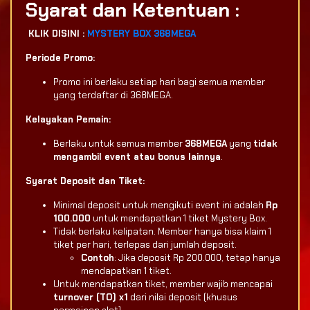
Syarat dan Ketentuan :
KLIK DISINI :
MYSTERY BOX 368MEGA
Periode Promo:
Promo ini berlaku setiap hari bagi semua member
yang terdaftar di 368MEGA.
Kelayakan Pemain:
Berlaku untuk semua member
368MEGA
yang
tidak
mengambil event atau bonus lainnya
.
Syarat Deposit dan Tiket:
Minimal deposit untuk mengikuti event ini adalah
Rp
100.000
untuk mendapatkan 1 tiket Mystery Box.
Tidak berlaku kelipatan. Member hanya bisa klaim 1
tiket per hari, terlepas dari jumlah deposit.
Contoh
: Jika deposit Rp 200.000, tetap hanya
mendapatkan 1 tiket.
Untuk mendapatkan tiket, member wajib mencapai
turnover (TO) x1
dari nilai deposit (khusus