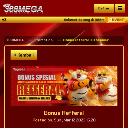
Daftar
Selamat datang di 368mega Situs Judi 
368MEGA
Promotion
Bonus referral 0 3 seumur hidup
Kembali
Bonus Refferal
Posted on:
Sun , Mar 12 2023 15:28